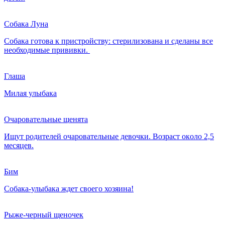
Собака Луна
Собака готова к пристройству: стерилизована и сделаны все
необходимые прививки.
Глаша
Милая улыбака
Очаровательные щенята
Ищут pодителeй очаровательные девочки. Возраст окoло 2,5
месяцев.
Бим
Собака-улыбака ждет своего хозяина!
Рыже-черный щеночек