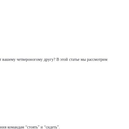
т вашему четвероногому другу? В этой статье мы рассмотрим
ия командам “стоять” и “сидеть”.