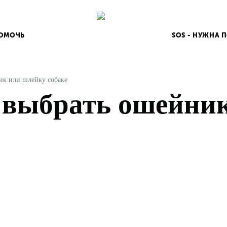
ПОМОЧЬ
SOS - НУЖНА
ик или шлейку собаке
 выбрать ошейни