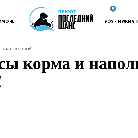
ОМОЧЬ
SOS - НУЖНА
я заканчиваются!
сы корма и напол
!