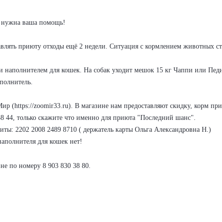
ь нужна ваша помощь!
авлять приюту отходы ещё 2 недели. Ситуация с кормлением животных ст
наполнителем для кошек. На собак уходит мешок 15 кг Чаппи или Педи
аполнитель.
Мир (
https://zoomir33.ru
). В магазине нам предоставляют скидку, корм п
88 44, только скажите что именно для приюта "Последний шанс".
иты: 2202 2008 2489 8710 ( держатель карты Ольга Александровна Н.)
аполнителя для кошек нет!
е по номеру 8 903 830 38 80.